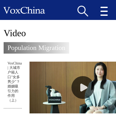
Video
Population Migration
VoxChina
| 大城市
户籍人
口“女多
男少”？
婚姻吸
引力的
作用
（上）