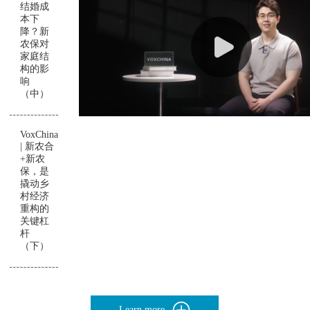
结婚成
本下
降？新
农保对
家庭结
构的影
响
（中）
VoxChina
| 新农合
+新农
保，是
撬动乡
村经济
重构的
关键杠
杆
（下）
Learn more